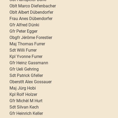
Oblt Marco Diefenbacher
Oblt Albert Dübendorfer
Frau Anes Dübendorfer
Gfr Alfred Dünki
Gfr Peter Egger
Obgfr Jérôme Forestier
Maj Thomas Furrer
Sdt Willi Furrer
Kpl Yvonne Furrer
Gfr Heinz Gassmann
Gfr Ueli Gehring
Sdt Patrick Gfeller
Oberstlt Alex Gossauer
Maj Jürg Hobi
Kpl Rolf Holzer
Gfr Michèl M Hurt
Sdt Silvan Kech
Gfr Heinrich Keller