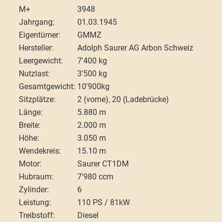
M+
3948
Jahrgang;
01.03.1945
Eigentümer:
GMMZ
Hersteller:
Adolph Saurer AG Arbon Schweiz
Leergewicht:
7'400 kg
Nutzlast:
3'500 kg
Gesamtgewicht:
10'900kg
Sitzplätze:
2 (vorne), 20 (Ladebrücke)
Länge:
5.880 m
Breite:
2.000 m
Höhe:
3.050 m
Wendekreis:
15.10 m
Motor:
Saurer CT1DM
Hubraum:
7'980 ccm
Zylinder:
6
Leistung:
110 PS / 81kW
Treibstoff:
Diesel