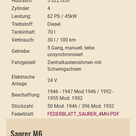
Hubraum:
5'322 ccm
Zylinder:
4
Leistung:
62 PS / 45kW
Treibstoff:
Diesel
Tankinhalt:
70 l
Verbrauch:
30 l / 100 km
5 Gang, manuell, teilw.
Getriebe:
unsynchronisiert
Fahrgestell:
Zentralkastenrahmen mit
Schwingachsen
Elektrische
24 V
Anlage:
1946 - 1947 Mod.1946 / 1952 -
Beschaffung:
1955 Mod. 1952
Stückzahl:
50 Mod. 1946 / 396 Mod. 1952
Federblatt:
FEDERBLATT_SAURER_4MH.PDF
Saurer M6