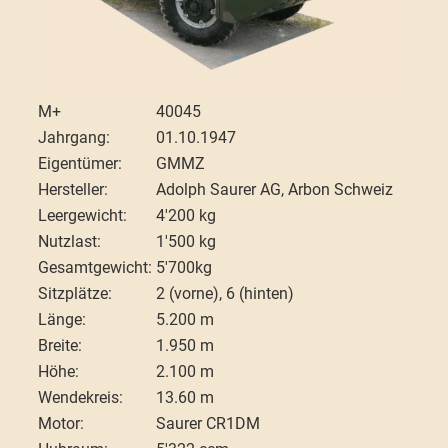
M+
40045
Jahrgang:
01.10.1947
Eigentümer:
GMMZ
Hersteller:
Adolph Saurer AG, Arbon Schweiz
Leergewicht:
4'200 kg
Nutzlast:
1'500 kg
Gesamtgewicht:
5'700kg
Sitzplätze:
2 (vorne), 6 (hinten)
Länge:
5.200 m
Breite:
1.950 m
Höhe:
2.100 m
Wendekreis:
13.60 m
Motor:
Saurer CR1DM