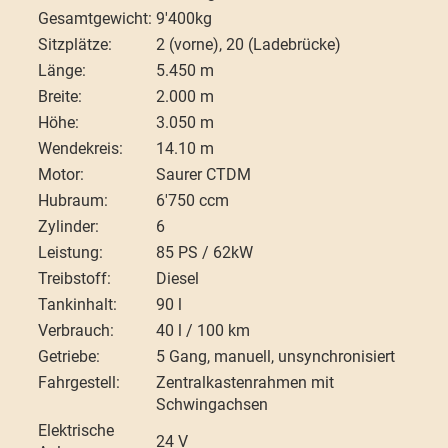
Gesamtgewicht:
9'400kg
Sitzplätze:
2 (vorne), 20 (Ladebrücke)
Länge:
5.450 m
Breite:
2.000 m
Höhe:
3.050 m
Wendekreis:
14.10 m
Motor:
Saurer CTDM
Hubraum:
6'750 ccm
Zylinder:
6
Leistung:
85 PS / 62kW
Treibstoff:
Diesel
Tankinhalt:
90 l
Verbrauch:
40 l / 100 km
Getriebe:
5 Gang, manuell, unsynchronisiert
Fahrgestell:
Zentralkastenrahmen mit
Schwingachsen
Elektrische
24 V