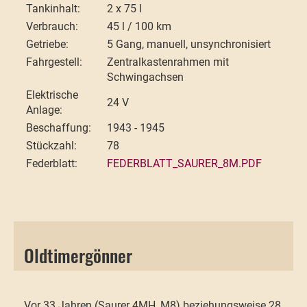
Tankinhalt:
2 x 75 l
Verbrauch:
45 l / 100 km
Getriebe:
5 Gang, manuell, unsynchronisiert
Fahrgestell:
Zentralkastenrahmen mit
Schwingachsen
Elektrische
24 V
Anlage:
Beschaffung:
1943 - 1945
Stückzahl:
78
Federblatt:
FEDERBLATT_SAURER_8M.PDF
Oldtimergönner
Vor 33 Jahren (Saurer 4MH, M8) beziehungsweise 28